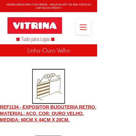
DESPACHAMOS PARA TODO BRASIL - PAGUE EM ATÉ *10X SEM JUROS NO
CARTÃO DE CRÉDITO
Linha Ouro Velho
REF1134 - EXPOSITOR BIJOUTERIA RETRO.
MATERIAL: AÇO. COR: OURO VELHO.
MEDIDA: 60CM X 44CM X 20CM.