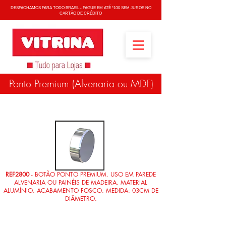
DESPACHAMOS PARA TODO BRASIL - PAGUE EM ATÉ *10X SEM JUROS NO
CARTÃO DE CRÉDITO
Ponto Premium (Alvenaria ou MDF)
REF2800
- BOTÃO PONTO PREMIUM. USO EM PAREDE
ALVENARIA OU PAINÉIS DE MADEIRA. MATERIAL
ALUMÍNIO. ACABAMENTO FOSCO. MEDIDA: 03CM DE
DIÂMETRO.