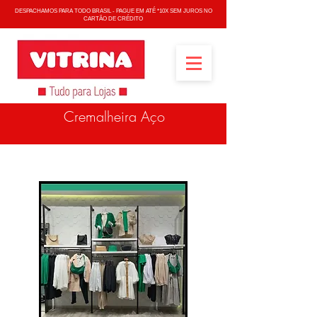
DESPACHAMOS PARA TODO BRASIL - PAGUE EM ATÉ *10X SEM JUROS NO
CARTÃO DE CRÉDITO
Cremalheira Aço