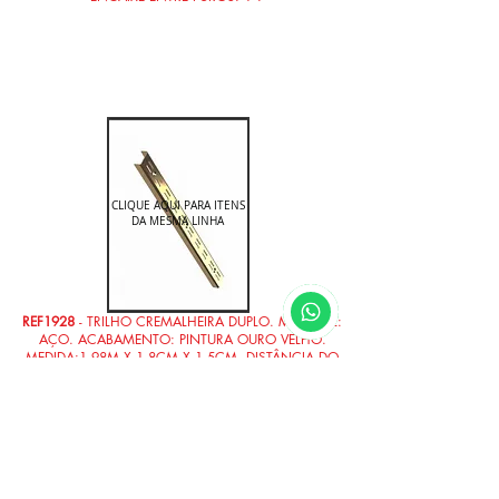
CLIQUE AQUI PARA ITENS
DA MESMA LINHA
REF1928
- TRILHO CREMALHEIRA DUPLO. MATERIAL:
AÇO. ACABAMENTO: PINTURA OURO VELHO.
MEDIDA:1.98M X 1.8CM X 1.5CM. DISTÂNCIA DO
ENCAIXE ENTRE FUROS: 1".